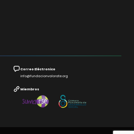
Correo Eléctronico
info@fundacionvalorate.org
Miembros