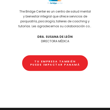
alud
The Bridge Center es un centro de salud mental
La 
 6to
y bienestar integral que ofrece servicios de
s
arte
psiquiatría, psicología, talleres de coaching y
ed
tutorías. Les agradecemos su colaboración con
nuestra misión.
DRA. SUSANA DE LEÓN
RSE
DIRECTORA MÉDICA
TU EMPRESA TAMBIÉN
PUEDE IMPACTAR PANAMÁ